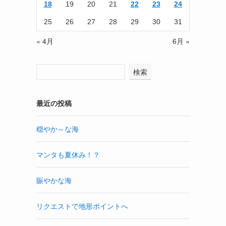
18
19
20
21
22
23
24
25
26
27
28
29
30
31
« 4月
6月 »
検索
最近の投稿
穏やか～な海
マンタも夏休み！？
賑やかな海
リクエストで地形ポイントへ