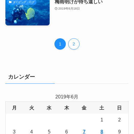
梅雨明けが待ち遠しい
ダイビング・ログ
2019年6月18日
1
2
カレンダー
2019年6月
月
火
水
木
金
土
日
1
2
3
4
5
6
7
8
9