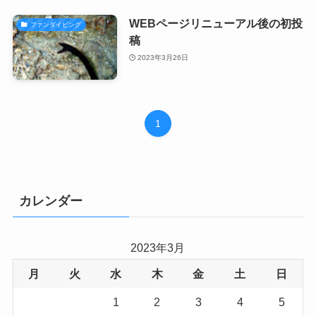
WEBページリニューアル後の初投
ファンダイビング
稿
2023年3月26日
1
カレンダー
2023年3月
月
火
水
木
金
土
日
1
2
3
4
5