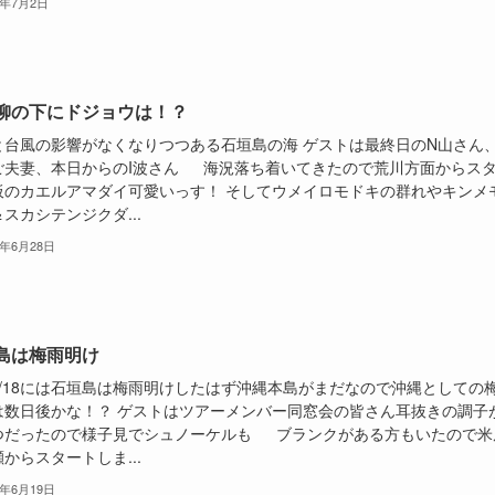
6年7月2日
柳の下にドジョウは！？
と台風の影響がなくなりつつある石垣島の海 ゲストは最終日のN山さん、
ご夫妻、本日からのI波さん 海況落ち着いてきたので荒川方面からス
板のカエルアマダイ可愛いっす！ そしてウメイロモドキの群れやキンメ
スカシテンジクダ...
6年6月28日
島は梅雨明け
6/18には石垣島は梅雨明けしたはず沖縄本島がまだなので沖縄としての
は数日後かな！？ ゲストはツアーメンバー同窓会の皆さん耳抜きの調子
つだったので様子見でシュノーケルも ブランクがある方もいたので米
からスタートしま...
6年6月19日