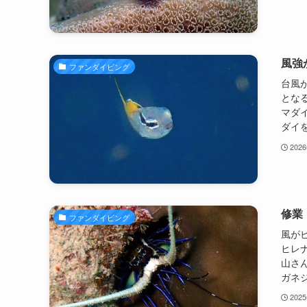
風強
ファンダイビング
台風
とな
マダ
ダイを
202
修業
ファンダイビング
風が
ヒレナ
山さ
ガネジ
202