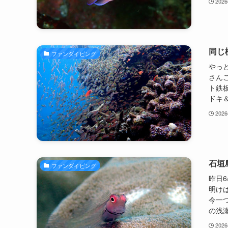
202
同じ
ファンダイビング
やっ
さん
ト鉄
ドキ＆
202
石垣
ファンダイビング
昨日
明け
今一
の浅瀬
202