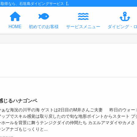
ス取得なら、石垣島ダイビングサービス【あくあの時間】におまかせください！
HOME
初めてのお客様
サービスメニュー
ダイビング・
感じるハナゴンベ
かぁな海況の川平の海 ゲストは2日目のM井さんご夫妻 昨日のウォー
アップでスキル感覚は取り戻したので旬な地形ポイントからスタート プ
ーホールを背景に舞うテンジクダイの仲間たち カエルアマダイやカメさ
ンアナゴもじっくりと...