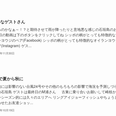
ayなゲストさん
るのかなぁ～！？と期待させて雨が降ったりと意地悪な感じの石垣島の
本日の動画は下のボタンをクリックしてね シッポの柄がとっても特徴的な
ヨウジのペア(Facebook) シッポの柄がとっても特徴的なオイランヨウ
Instagram) ゲス...
5年11月30日
で夏から秋に
的には影響のない台風24号やその他のもろもろの影響で海況を予測しづ
の石垣島 ゲストは最終日のM浦さん 古巣に乗り合いお願いして崎枝か
今シーズン的には久々のエリアへ リングアイジョーフィッシュやちょう
せたお友達ショッ...
5年10月19日