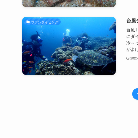
台風
ファンダイビング
台風
にダ
冷～っ
がよけ
202