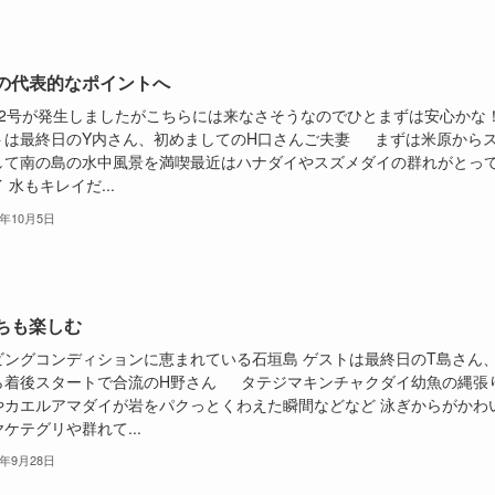
の代表的なポイントへ
22号が発生しましたがこちらには来なさそうなのでひとまずは安心かな
トは最終日のY内さん、初めましてのH口さんご夫妻 まずは米原から
して南の島の水中風景を満喫最近はハナダイやスズメダイの群れがとっ
 水もキレイだ...
5年10月5日
ちも楽しむ
ビングコンディションに恵まれている石垣島 ゲストは最終日のT島さん
ら着後スタートで合流のH野さん タテジマキンチャクダイ幼魚の縄張
やカエルアマダイが岩をパクっとくわえた瞬間などなど 泳ぎからがかわ
ケテグリや群れて...
5年9月28日