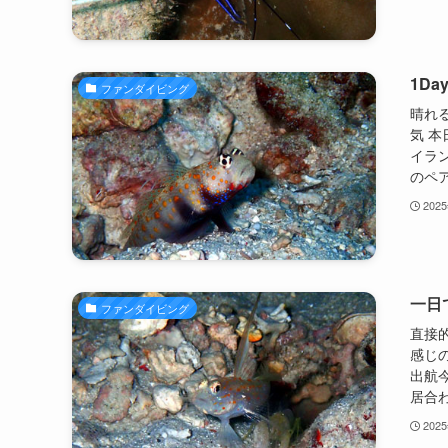
1D
ファンダイビング
晴れ
気 
イラン
のペア(
202
一日
ファンダイビング
直接
感じ
出航
居合わ
202