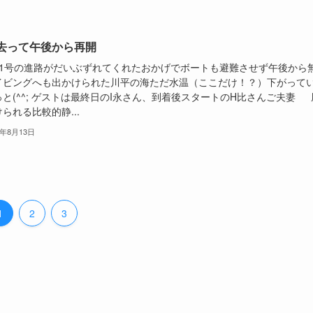
去って午後から再開
11号の進路がだいぶずれてくれたおかげでボートも避難させず午後から
イビングへも出かけられた川平の海ただ水温（ここだけ！？）下がって
と(^^; ゲストは最終日のI永さん、到着後スタートのH比さんご夫妻 
られる比較的静...
5年8月13日
1
2
3