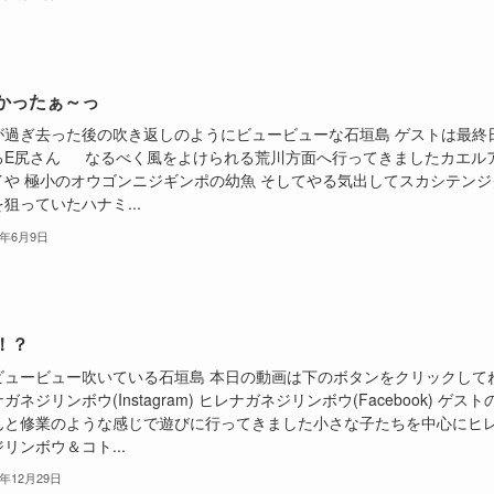
かったぁ～っ
が過ぎ去った後の吹き返しのようにビュービューな石垣島 ゲストは最終
るE尻さん なるべく風をよけられる荒川方面へ行ってきましたカエル
イや 極小のオウゴンニジギンポの幼魚 そしてやる気出してスカシテンジ
狙っていたハナミ...
6年6月9日
！？
ビュービュー吹いている石垣島 本日の動画は下のボタンをクリックして
ガネジリンボウ(Instagram) ヒレナガネジリンボウ(Facebook) ゲスト
んと修業のような感じで遊びに行ってきました小さな子たちを中心にヒ
リンボウ＆コト...
5年12月29日