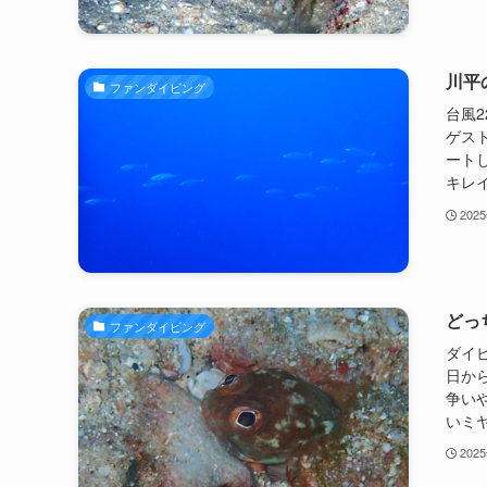
川平
ファンダイビング
台風
ゲス
ート
キレイ
202
どっ
ファンダイビング
ダイ
日か
争い
いミヤ
202