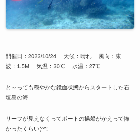
開催日：2023/10/24
天候：晴れ
風向：東
波：1.5M
気温：30℃
水温：27℃
と～っても穏やかな鏡面状態からスタートした石
垣島の海
リーフが見えなくってボートの操船がかえって怖
かったくらい(^^;