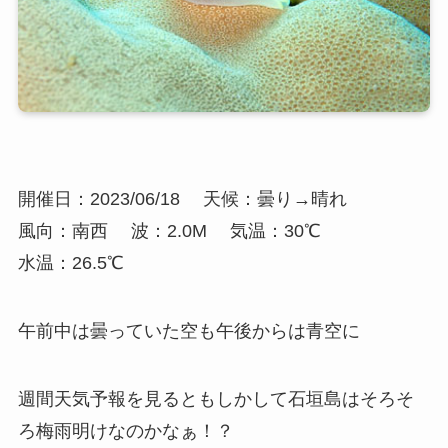
開催日：2023/06/18
天候：曇り→晴れ
風向：南西
波：2.0M
気温：30℃
水温：26.5℃
午前中は曇っていた空も午後からは青空に
週間天気予報を見るともしかして石垣島はそろそ
ろ梅雨明けなのかなぁ！？