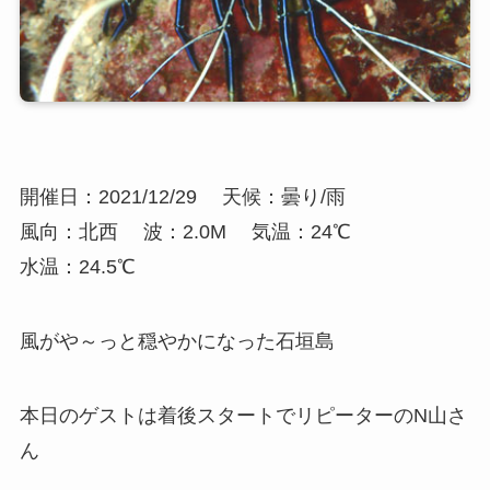
開催日：2021/12/29
天候：曇り/雨
風向：北西
波：2.0M
気温：24℃
水温：24.5℃
風がや～っと穏やかになった石垣島
本日のゲストは着後スタートでリピーターのN山さ
ん