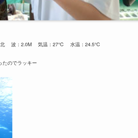
：北
波：2.0M
気温：27℃
水温：24.5℃
ったのでラッキー