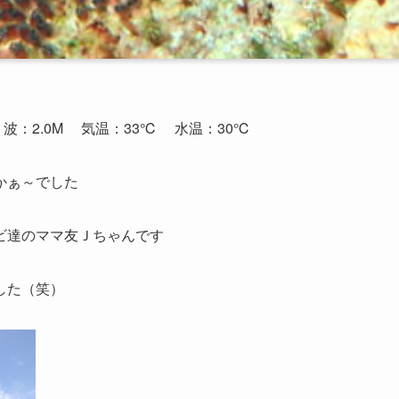
波：2.0M
気温：33℃
水温：30℃
かぁ～でした
ビ達のママ友Ｊちゃんです
した（笑）