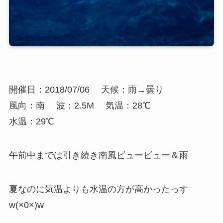
開催日：2018/07/06
天候：雨→曇り
風向：南
波：2.5M
気温：28℃
水温：29℃
午前中までは引き続き南風ビュービュー＆雨
夏なのに気温よりも水温の方が高かったっす
w(×0×)w