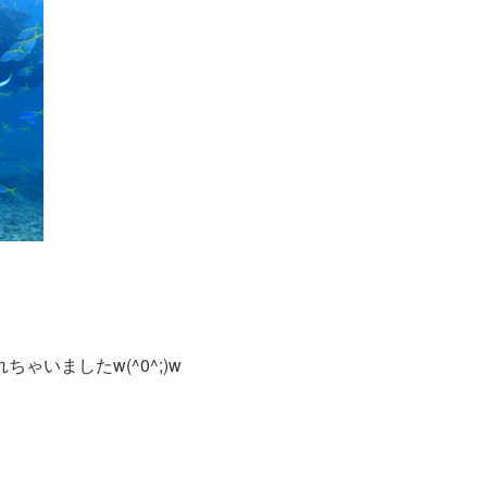
いましたw(^0^;)w