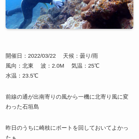
開催日：2022/03/22
天候：曇り/雨
風向：北東
波：2.0M
気温：25℃
水温：23.5℃
前線の通が出南寄りの風から一機に北寄り風に変
わった石垣島
昨日のうちに崎枝にボートを回しておいてよかっ
たぁ