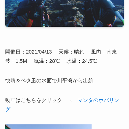
開催日：2021/04/13
天候：晴れ
風向：南東
波：1.5M
気温：28℃
水温：24.5℃
快晴＆ベタ凪の水面で川平湾から出航
動画はこちらをクリック →
マンタのホバリン
グ