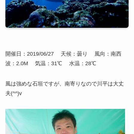
開催日：2019/06/27
天候：曇り
風向：南西
波：2.0M
気温：31℃
水温：28℃
風は強めな石垣ですが、南寄りなので川平は大丈
夫(^^)v