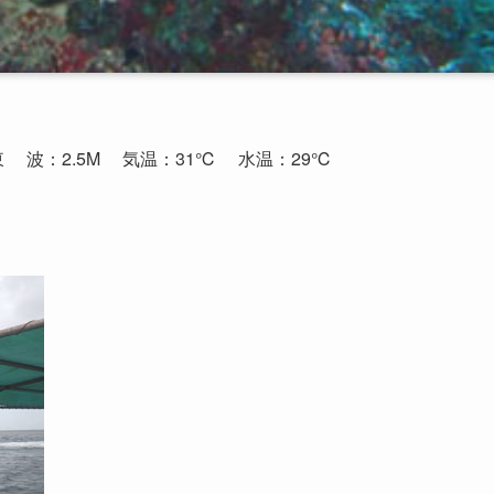
南東
波：2.5M
気温：31℃
水温：29℃