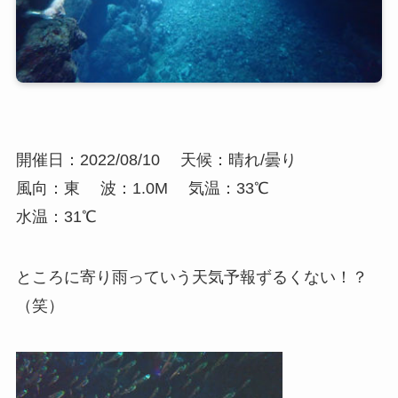
開催日：2022/08/10
天候：晴れ/曇り
風向：東
波：1.0M
気温：33℃
水温：31℃
ところに寄り雨っていう天気予報ずるくない！？
（笑）