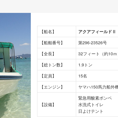
【船名】
アクアフィールドⅡ
【船舶番号】
第296-23526号
【全長】
32フィート（約10ｍ
【総トン数】
1.9トン
【定員】
15名
【エンジン】
ヤマハ150馬力船外
緊急用酸素ボンベ
【設備】
水洗式トイレ
日よけテント