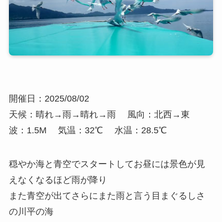
開催日：2025/08/02
天候：晴れ→雨→晴れ→雨
風向：北西→東
波：1.5M
気温：32℃
水温：28.5℃
穏やか海と青空でスタートしてお昼には景色が見
えなくなるほど雨が降り
また青空が出てさらにまた雨と言う目まぐるしさ
の川平の海